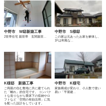
中野市 W邸新築工事
中野市 S様邸
2世帯住宅 親世帯 玄関親世...
この家は元あったお家を解体し、
1Fは和風な...
K様邸 新築工事
中野市 K様宅
ご両親の住む敷地に共に建てられ
家族構成が変わり、小人数で使い
た「離れ」的住宅です。 コンパク
易い「平屋建...
トな造りながら畳床下の収納やロ
フトなど「空間の有効活用」に気
を配った設計をしています。