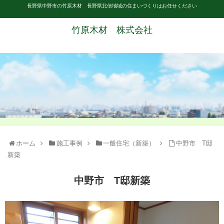
長野県中野市の竹原木材 長野県北信地域の住まいづくりはお任せください
竹原木材 株式会社
ホーム
施工事例
一般住宅（新築）
中野市 T邸
新築
中野市 T邸新築